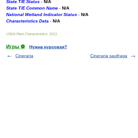
State T/E Status
-
N/A
State T/E Common Name
-
N/A
National Wetland Indicator Status
-
N/A
Characteristics Data
-
N/A
USDA Plant Characteristics
.
2013
.
Игры ⚽
Нужна курсовая?
Cineraria
Cineraria saxifraga