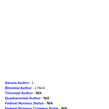
Genera Author
- L.
Binomial Author
- L'Herit.
Trinomial Author
-
N/A
Quadranomial Author
-
N/A
Federal Noxious Status
-
N/A
Federal Noxious Common Name
-
N/A