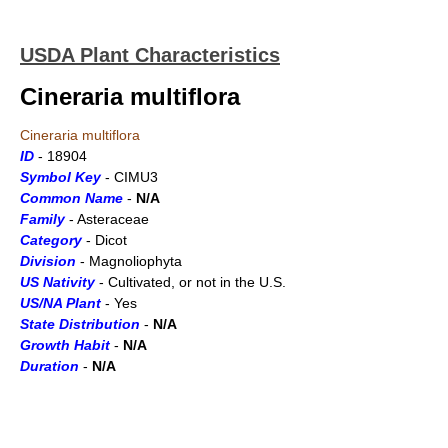
USDA Plant Characteristics
Cineraria multiflora
Cineraria multiflora
ID
- 18904
Symbol Key
- CIMU3
Common Name
-
N/A
Family
- Asteraceae
Category
- Dicot
Division
- Magnoliophyta
US Nativity
- Cultivated, or not in the U.S.
US/NA Plant
- Yes
State Distribution
-
N/A
Growth Habit
-
N/A
Duration
-
N/A