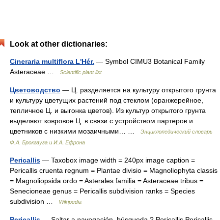
Look at other dictionaries:
Cineraria multiflora L'Hér.
— Symbol CIMU3 Botanical Family
Asteraceae …
Scientific plant list
Цветоводство
— Ц. разделяется на культуру открытого грунта
и культуру цветущих растений под стеклом (оранжерейное,
тепличное Ц. и выгонка цветов). Из культур открытого грунта
выделяют ковровое Ц. в связи с устройством партеров и
цветников с низкими мозаичными… …
Энциклопедический словарь
Ф.А. Брокгауза и И.А. Ефрона
Pericallis
— Taxobox image width = 240px image caption =
Pericallis cruenta regnum = Plantae divisio = Magnoliophyta classis
= Magnoliopsida ordo = Asterales familia = Asteraceae tribus =
Senecioneae genus = Pericallis subdivision ranks = Species
subdivision …
Wikipedia
Pericallis
— Saltar a navegación, búsqueda ? Pericallis Pericallis