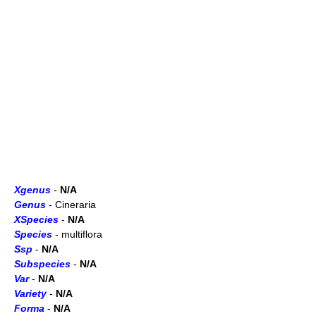
Xgenus
-
N/A
Genus
- Cineraria
XSpecies
-
N/A
Species
- multiflora
Ssp
-
N/A
Subspecies
-
N/A
Var
-
N/A
Variety
-
N/A
Forma
-
N/A